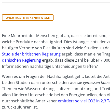
WICHTIGSTE ERKENNTNISSE
Eine Mehrheit der Menschen
gibt an, dass sie bereit sind,
welche Produkte nachhaltig sind. Dies ist angesichts de
häufigen Verbote von Plastiktüten sind viele Studien zu 
Studie der britischen Regierung
ergab, dass man eine Tra
dänischen Regierung
ergab, dass diese Zahl bei über 7.00
Informationen nachhaltige Entscheidungen treffen?
Wenn es um Fragen der Nachhaltigkeit geht, lautet die Antw
beiden Studien darin unterscheiden
was sie gemessen hab
Themen wie Wassernutzung, Luftverschmutzung und
Tre
allen Ländern Unterschiede bei den Energiequellen, den Ab
durchschnittliche Amerikaner
emittiert so viel CO
2
in 2,3 
zurückzuführen ist.