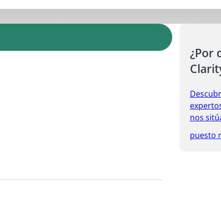
¿Por 
Clarit
Descubr
expertos
nos sitú
puesto 