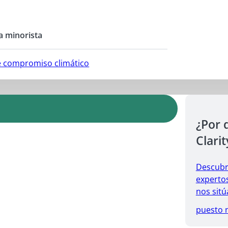
a minorista
e compromiso climático
¿Por 
Clarit
Descubr
expertos
nos sitú
puesto 