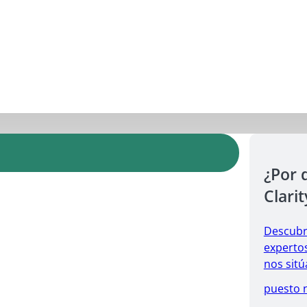
¿Por 
Clarit
Descubr
expertos
nos sitú
puesto 