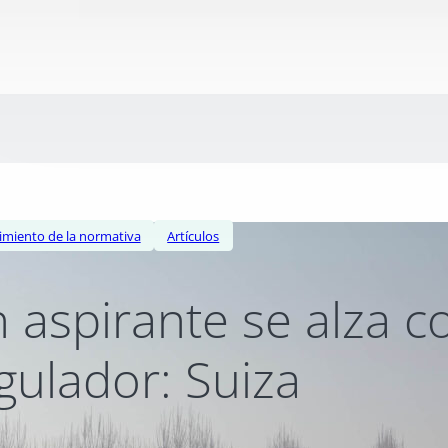
miento de la normativa
Artículos
 aspirante se alza c
gulador: Suiza