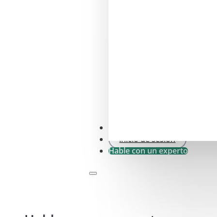
Comprobación SFDR .0
Inicio de sesión
Hable con un experto