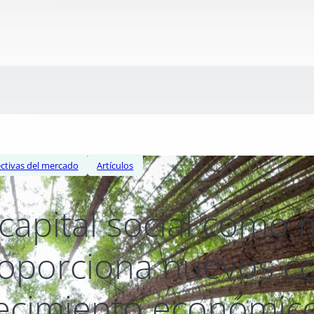
ctivas del mercado
Artículos
 capital social como
oporciona nuevos co
ecimiento económic