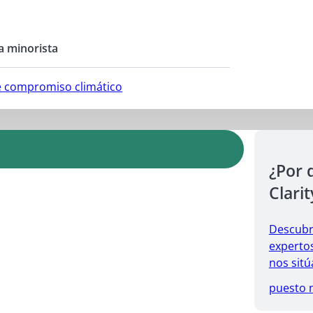
a minorista
e compromiso climático
¿Por 
Clarit
Descubr
expertos
nos sitú
puesto 