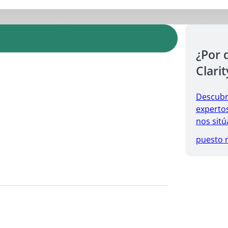
¿Por 
Clarit
Descubr
expertos
nos sitú
puesto 