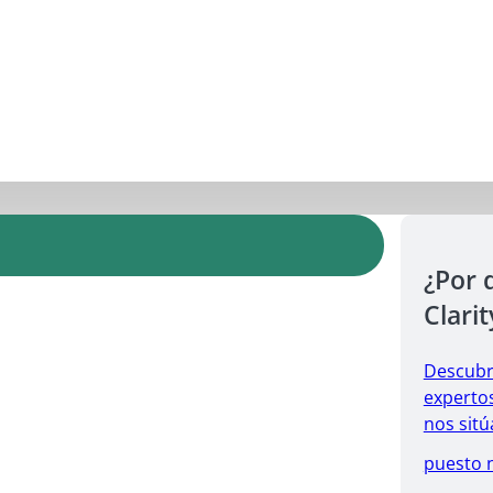
¿Por 
Clarit
Descubr
expertos
nos sitú
puesto 