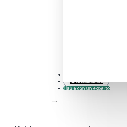
Comprobación SFDR .0
Inicio de sesión
Hable con un experto