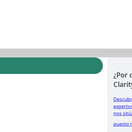
¿Por 
Clarit
Descubr
expertos
nos sitú
puesto 