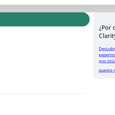
¿Por 
Clarit
Descubr
expertos
nos sitú
puesto 