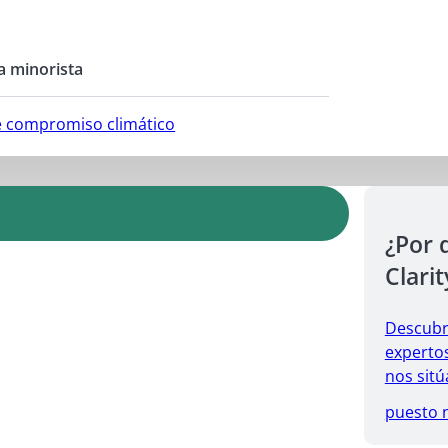
a minorista
e compromiso climático
¿Por 
Clarit
Descubr
expertos
nos sitú
puesto 