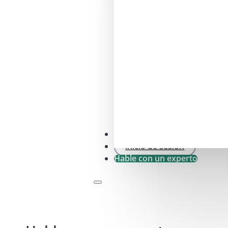
Comprobación SFDR .0
Inicio de sesión
Hable con un experto