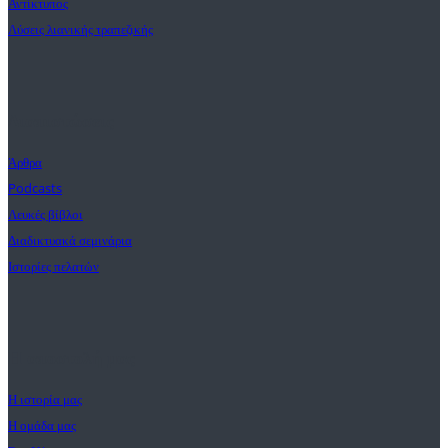
Αντίκτυπος
Λύσεις λιανικής τραπεζικής
Διαπιστώσεις
Άρθρα
Podcasts
Λευκές βίβλοι
Διαδικτυακά σεμινάρια
Ιστορίες πελατών
Η αποστολή μας
Η ιστορία μας
Η ομάδα μας