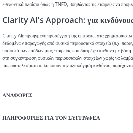
εθελοντικά πλαίσια όπως η TNFD, βοηθώντας τις εταιρείες να προβλ
Clarity AI's Approach: για κινδύνους
Clarity AIη προηγμένη προσέγγιση της επιτρέπει στα χρηματοπιστωτ
δεδομένων παραγωγής από φυσικά περιουσιακά στοιχεία (π.χ. παραγόμ
ποσοστό των εσόδων μιας εταιρείας που διατρέχει κίνδυνο με βάση
στη συγκέντρωση φυσικών περιουσιακών στοιχείων χωρίς να λαμβάνο
μας αποτελέσματα απλοποιούν την αξιολόγηση κινδύνου, παρέχοντας 
ΑΝΑΦΟΡΈΣ
WWF. "Η επέκταση των καλλιεργειών σόγιας οδήγησε σε τε
https://www.wwf.org.uk/myfootprint/challenges/expa
ΠΛΗΡΟΦΟΡΊΕΣ ΓΙΑ ΤΟΝ ΣΥΓΓΡΑΦΈΑ
WWF Βραζιλία. "Η αποψίλωση των δασών αυξάνει το κόστος τ
84321/Deforestation-increases-the-costs-of-climate-ch