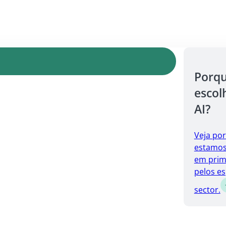
Porq
escol
AI?
Veja po
estamos 
em prim
pelos es
sector.