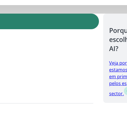
Porq
escol
AI?
Veja po
estamos 
em prim
pelos es
sector.