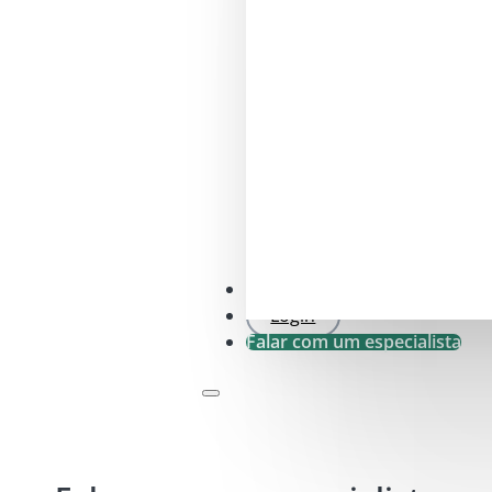
Verificação SFDR .0
Login
Falar com um especialista