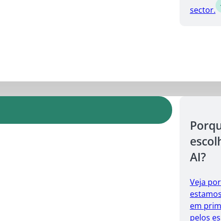
sector.
Porq
escol
AI?
Veja po
estamos 
em prim
pelos es