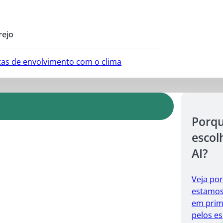
rejo
ntas de envolvimento com o clima
Porq
escol
AI?
Veja po
estamos 
em prim
pelos es