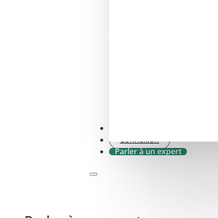
SFDR .0 Vérification
Connexion
Parler à un expert