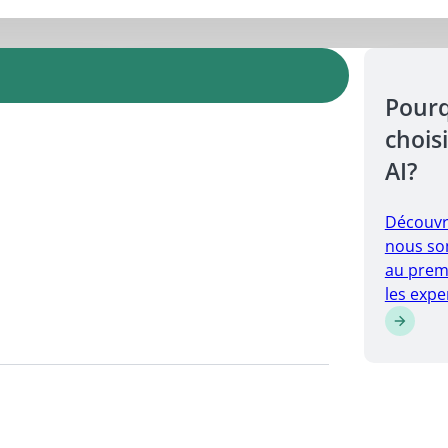
Pour
choisi
AI?
Découvr
nous so
au prem
les expe