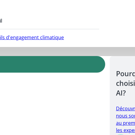
l
utils d'engagement climatique
Pour
choisi
AI?
Découvr
nous so
au prem
les expe