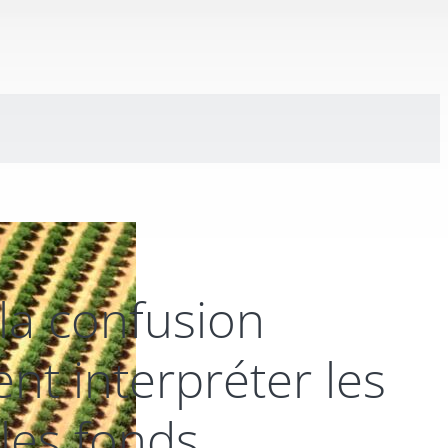
la confusion
t interpréter les
 les fonds