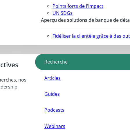
Points forts de l'impact
UN SDGs
Aperçu des solutions de banque de détai
Fidéliser la clientèle grâce à des o
Recherche
ctives
Articles
herches, nos
adership
Guides
Podcasts
Webinars