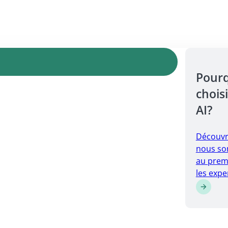
Pour
choisi
AI?
Découvr
nous so
au prem
les expe