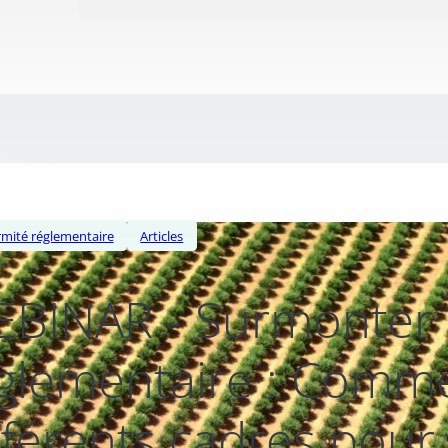
mité réglementaire
Articles
BINAR - Surmonter 
glementaire : Commen
fférents cadres pour