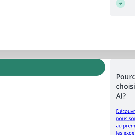
Pour
choisi
AI?
Découvr
nous so
au prem
les expe