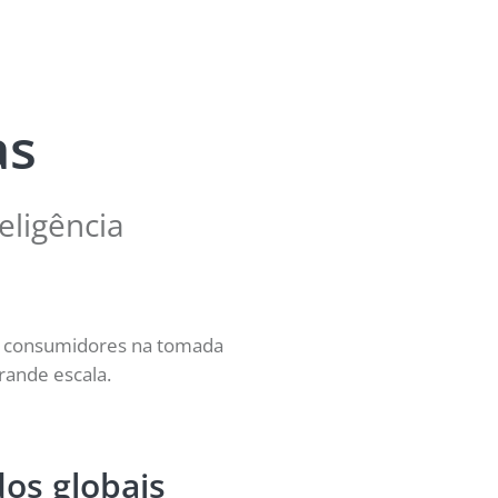
as
eligência
 e consumidores na tomada
rande escala.
os globais