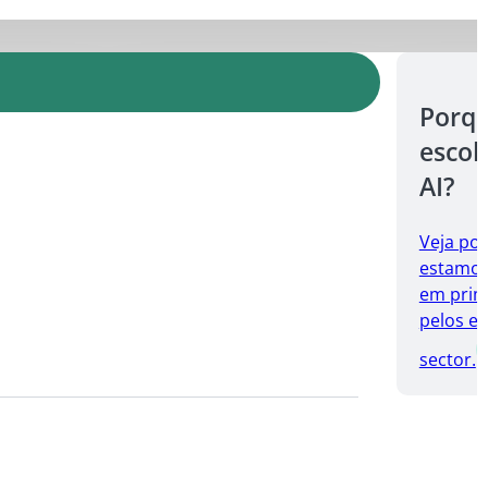
Porq
escol
AI?
Veja po
estamos 
em prim
pelos es
sector.