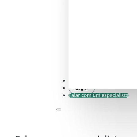
Verificação SFDR .0
Login
Falar com um especialista