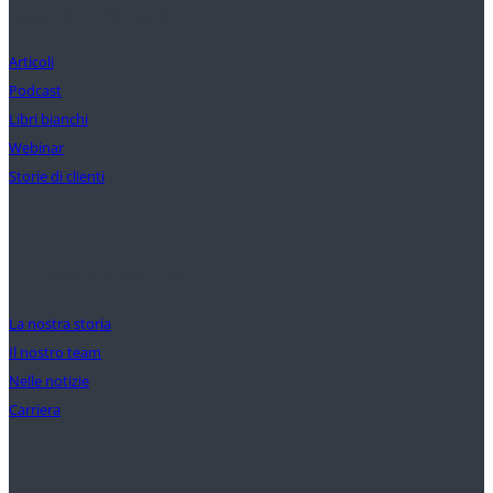
Approfondimenti
Articoli
Podcast
Libri bianchi
Webinar
Storie di clienti
La nostra missione
La nostra storia
Il nostro team
Nelle notizie
Carriera