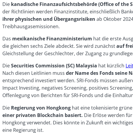
Die
kanadische Finanzaufsichtsbehörde (Office of the S
der Richtlinien werden Finanzinstitute, einschließlich Ban
ihrer physischen und Übergangsrisiken
ab Oktober 2024
Treibhausgasemissionen.
Das
mexikanische Finanzministerium
hat die erste Aus
die gleichen sechs Ziele abdeckt. Sie wird zunächst
auf fre
Gleichstellung der Geschlechter, der Zugang zu grundlege
Die
Securities Commission (SC) Malaysia
hat kürzlich
Lei
Nach diesen Leitlinien muss
der Name des Fonds seine Na
entsprechend investiert werden. SRI-Fonds müssen außerd
Impact Investing, negatives Screening, positives Screening
Offenlegung von Berichten für SRI-Fonds und die Einhalt
Die
Regierung von Hongkong
hat eine tokenisierte grüne
einer privaten Blockchain basiert.
Die Erlöse werden fü
Hongkong verwendet. Dies könnte in Zukunft ein wichtiges 
eine Regierung ist.