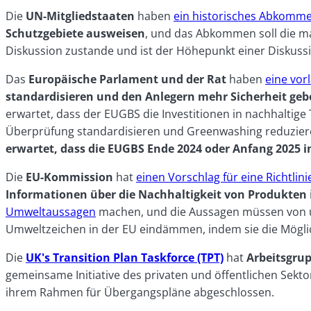
Die
UN-Mitgliedstaaten
haben
ein historisches Abkomm
Schutzgebiete ausweisen
, und das Abkommen soll die m
Diskussion zustande und ist der Höhepunkt einer Diskussi
Das
Europäische Parlament und der Rat
haben
eine vor
standardisieren und den Anlegern mehr Sicherheit ge
erwartet, dass der EUGBS die Investitionen in nachhaltig
Überprüfung standardisieren und Greenwashing reduzieren,
erwartet, dass die EUGBS Ende 2024 oder Anfang 2025 in
Die
EU-Kommission
hat
einen Vorschlag für eine Richtl
Informationen über die Nachhaltigkeit von Produkten
Umweltaussagen
machen, und die Aussagen müssen von un
Umweltzeichen in der EU eindämmen, indem sie die Mögli
Die
UK's Transition Plan Taskforce (TPT)
hat
Arbeitsgru
gemeinsame Initiative des privaten und öffentlichen Sekto
ihrem Rahmen für Übergangspläne abgeschlossen.