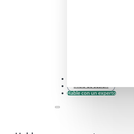
Comprobación SFDR .0
Inicio de sesión
Hable con un experto