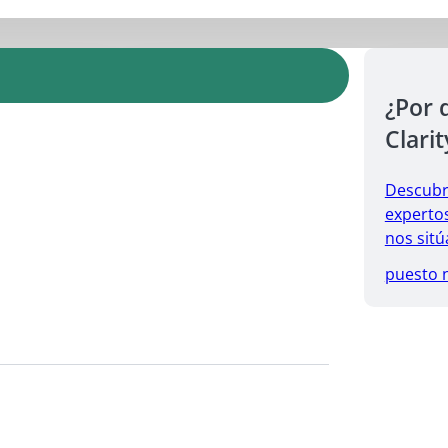
¿Por 
Clarit
Descubr
expertos
nos sitú
puesto 