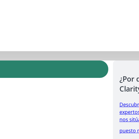
¿Por 
Clarit
Descubr
expertos
nos sitú
puesto 