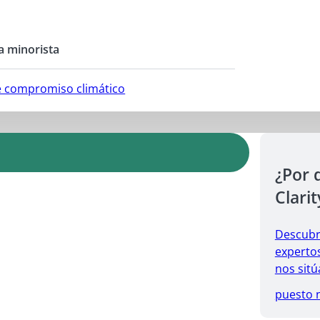
a minorista
e compromiso climático
¿Por 
Clarit
Descubr
expertos
nos sitú
puesto 